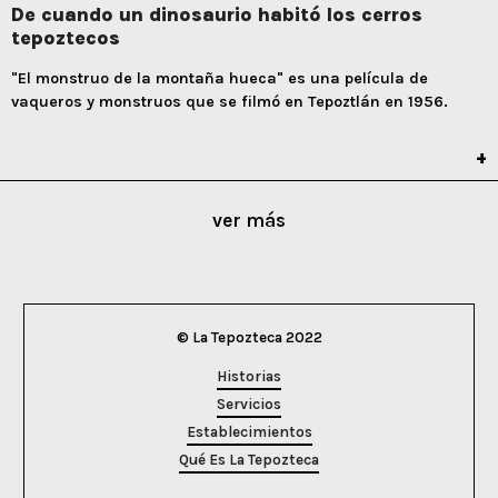
De cuando un dinosaurio habitó los cerros
tepoztecos
"El monstruo de la montaña hueca" es una película de
vaqueros y monstruos que se filmó en Tepoztlán en 1956.
ver más
© La Tepozteca 2022
Historias
Servicios
Establecimientos
Qué Es La Tepozteca