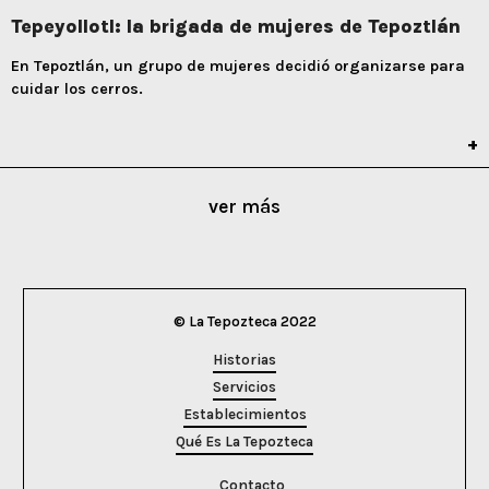
Tepeyollotl: la brigada de mujeres de Tepoztlán
En Tepoztlán, un grupo de mujeres decidió organizarse para
cuidar los cerros.
ver más
© La Tepozteca 2022
Historias
Servicios
Establecimientos
Qué Es La Tepozteca
Contacto