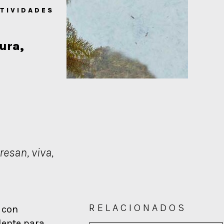
TIVIDADES
tura,
resan, viva,
RELACIONADOS
 con
dente para