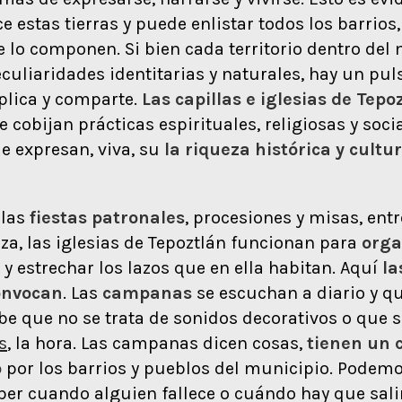
 estas tierras y puede enlistar todos los barrios,
 lo componen. Si bien cada territorio dentro del
eculiaridades identitarias y naturales, hay un pul
eplica y comparte.
Las capillas e
iglesias
de Tepo
 cobijan prácticas espirituales, religiosas y soci
e expresan, viva, su
la riqueza histórica y cultur
 las
fiestas patronales
, procesiones y misas, ent
iza, las iglesias de Tepoztlán funcionan para
organ
y estrechar los lazos que en ella habitan. Aquí
la
onvocan
. Las
campanas
se escuchan a diario y q
be que no se trata de sonidos decorativos o que s
s
, la hora. Las campanas dicen cosas,
tienen un 
o
por los barrios y pueblos del municipio. Podemo
ber cuando alguien fallece o cuándo hay que sali