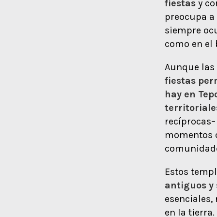
fiestas
y co
preocupa a 
siempre ocu
como en el 
Aunque las f
fiestas per
hay en Tepo
territoriale
recíprocas–
momentos co
comunidade
Estos templ
antiguos y 
esenciales, 
en la tierra.