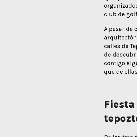
organizados
club de golf
A pesar de 
arquitectón
calles de T
de descubri
contigo alg
que de ell
Fiesta
tepozt