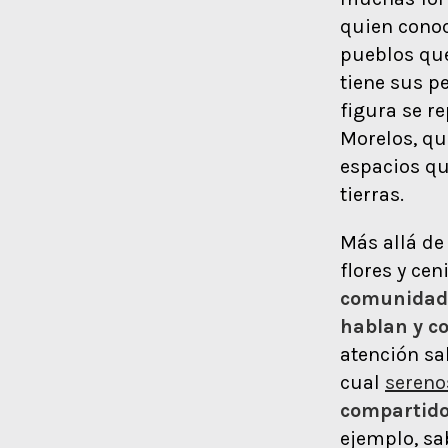
quien conoce
pueblos que
tiene sus p
figura se r
Morelos, que
espacios qu
tierras.
Más allá de
flores y cen
comunidad
hablan y c
atención sa
cual
sereno
compartid
ejemplo, sa