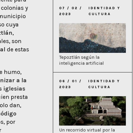
 colonias y
07 / 02 /
IDENTIDAD Y
2023
CULTURA
 municipio
so cuya
ztlán
,
ales, son
al
de estas
Tepoztlán según la
inteligencia artificial
re humo,
izar a la
06 / 01 /
IDENTIDAD Y
s iglesias
2023
CULTURA
uien presta
olo dan,
código
s, por
r
Un recorrido virtual por la