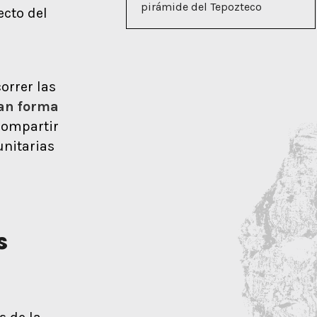
pirámide del Tepozteco
ecto del
correr las
ran forma
compartir
unitarias
s