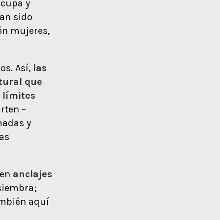
ocupa y
ían sido
én mujeres,
s. Así,
las
ltural que
 límites
arten –
madas y
las
nen
anclajes
 siembra;
también aquí